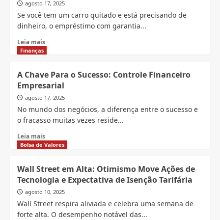
Empresarial:
agosto 17, 2025
O
Se você tem um carro quitado e está precisando de
que
dinheiro, o empréstimo com garantia...
é,
como
Read
Leia mais
funciona
more
Finanças
e
about
por
Empréstimo
A Chave Para o Sucesso: Controle Financeiro
que
com
Empresarial
sua
Garantia
empresa
de
agosto 17, 2025
precisa
Veículo
No mundo dos negócios, a diferença entre o sucesso e
de
BV:
o fracasso muitas vezes reside...
um
Transformar
Seu
Read
Leia mais
Carro
more
Bolsa de Valores
em
about
Crédito
A
Wall Street em Alta: Otimismo Move Ações de
Chave
Tecnologia e Expectativa de Isenção Tarifária
Para
o
agosto 10, 2025
Sucesso:
Wall Street respira aliviada e celebra uma semana de
Controle
forte alta. O desempenho notável das...
Financeiro