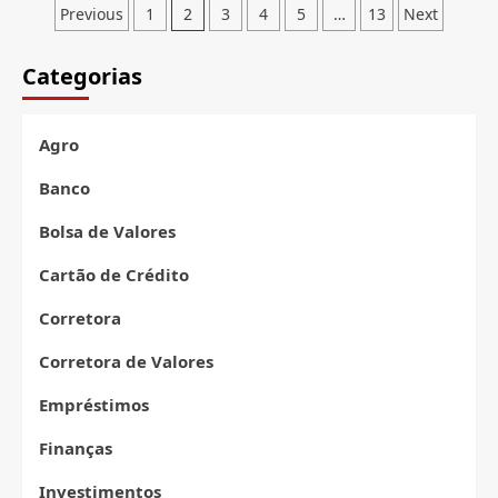
Paginação
Atual
Sobe
Previous
1
2
3
4
5
…
13
Next
1%
de
e
Categorias
posts
Rompe
os
136
Mil
Agro
Pontos
com
Banco
Otimismo
no
Bolsa de Valores
Ar
Cartão de Crédito
Corretora
Corretora de Valores
Empréstimos
Finanças
Investimentos