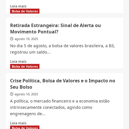
Empresarial
Read
Leia mais
more
Bolsa de Valores
about
Wall
Retirada Estrangeira: Sinal de Alerta ou
Street
Movimento Pontual?
em
Alta:
agosto 10, 2025
Otimismo
No dia 5 de agosto, a bolsa de valores brasileira, a B3,
Move
registrou um saldo...
Ações
de
Read
Leia mais
Tecnologia
more
Bolsa de Valores
e
about
Expectativa
Retirada
Crise Política, Bolsa de Valores e o Impacto no
de
Estrangeira:
Seu Bolso
Isenção
Sinal
Tarifária
de
agosto 10, 2025
Alerta
A política, o mercado financeiro e a economia estão
ou
intrinsecamente conectados, agindo como
Movimento
engrenagens de...
Pontual?
Read
Leia mais
more
Bolsa de Valores