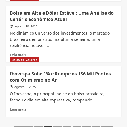
about
Crise
Bolsa em Alta e Dólar Estável: Uma Análise do
Política,
Cenário Econômico Atual
Bolsa
de
agosto 10, 2025
Valores
No dinâmico universo dos investimentos, o mercado
e
brasileiro demonstrou, na última semana, uma
o
resiliência notável....
Impacto
no
Read
Leia mais
Seu
more
Bolsa de Valores
Bolso
about
Bolsa
Ibovespa Sobe 1% e Rompe os 136 Mil Pontos
em
com Otimismo no Ar
Alta
e
agosto 9, 2025
Dólar
O Ibovespa, o principal índice da bolsa brasileira,
Estável:
fechou o dia em alta expressiva, rompendo...
Uma
Análise
Read
Leia mais
do
more
Cenário
about
Econômico
Ibovespa