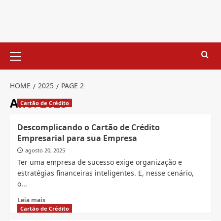
Skip
to
content
Primary
Menu
HOME
2025
PAGE 2
Ano:
2025
Cartão de Crédito
Descomplicando o Cartão de Crédito
Empresarial para sua Empresa
agosto 20, 2025
Ter uma empresa de sucesso exige organização e
estratégias financeiras inteligentes. E, nesse cenário,
o...
Read
Leia mais
more
Cartão de Crédito
about