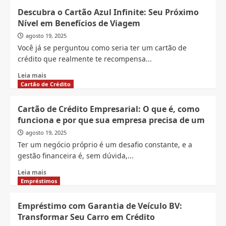
Descomplicando
Descubra o Cartão Azul Infinite: Seu Próximo
o
Nível em Benefícios de Viagem
Cartão
de
agosto 19, 2025
Crédito
Você já se perguntou como seria ter um cartão de
Empresarial
crédito que realmente te recompensa...
para
sua
Read
Leia mais
Empresa
more
Cartão de Crédito
about
Descubra
Cartão de Crédito Empresarial: O que é, como
o
funciona e por que sua empresa precisa de um
Cartão
Azul
agosto 19, 2025
Infinite:
Ter um negócio próprio é um desafio constante, e a
Seu
gestão financeira é, sem dúvida,...
Próximo
Nível
Read
Leia mais
em
more
Empréstimos
Benefícios
about
de
Cartão
Empréstimo com Garantia de Veículo BV:
Viagem
de
Transformar Seu Carro em Crédito
Crédito