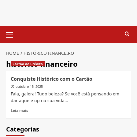
Skip
to
content
Primary
Menu
HOME
HISTÓRICO FINANCEIRO
histórico financeiro
Cartão de Crédito
Conquiste Histórico com o Cartão
outubro 15, 2025
Fala, galera! Tudo beleza? Se você está pensando em
dar aquele up na sua vida...
Read
Leia mais
more
about
Conquiste
Categorias
Histórico