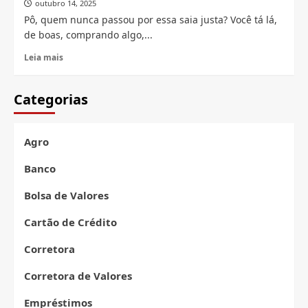
outubro 14, 2025
Cartão:
A
Pô, quem nunca passou por essa saia justa? Você tá lá,
Batalha
de boas, comprando algo,...
Read
Leia mais
more
about
Cartão
Categorias
Recusado:
E
Agora?
Agro
Banco
Bolsa de Valores
Cartão de Crédito
Corretora
Corretora de Valores
Empréstimos