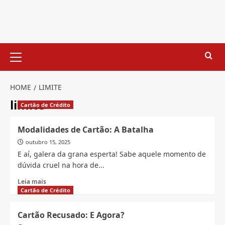
Skip
to
content
Primary
Menu
HOME
LIMITE
limite
Cartão de Crédito
Modalidades de Cartão: A Batalha
outubro 15, 2025
E aí, galera da grana esperta! Sabe aquele momento de
dúvida cruel na hora de...
Read
Leia mais
more
Cartão de Crédito
about
Modalidades
Cartão Recusado: E Agora?
de