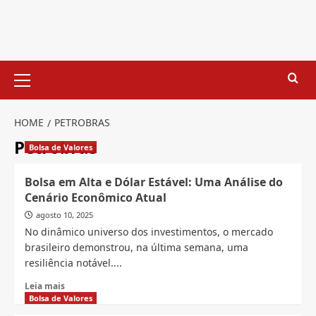
Skip
to
content
Primary
Menu
HOME
PETROBRAS
Petrobras
Bolsa de Valores
Bolsa em Alta e Dólar Estável: Uma Análise do
Cenário Econômico Atual
agosto 10, 2025
No dinâmico universo dos investimentos, o mercado
brasileiro demonstrou, na última semana, uma
resiliência notável....
Read
Leia mais
more
Bolsa de Valores
about