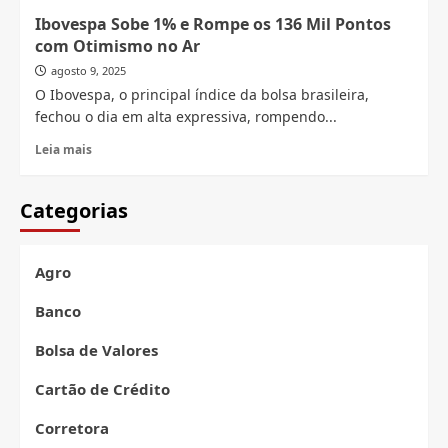
Bolsa
Ibovespa Sobe 1% e Rompe os 136 Mil Pontos
em
com Otimismo no Ar
Alta
e
agosto 9, 2025
Dólar
O Ibovespa, o principal índice da bolsa brasileira,
Estável:
fechou o dia em alta expressiva, rompendo...
Uma
Análise
Read
Leia mais
do
more
Cenário
about
Econômico
Ibovespa
Categorias
Atual
Sobe
1%
e
Agro
Rompe
os
Banco
136
Mil
Bolsa de Valores
Pontos
com
Cartão de Crédito
Otimismo
no
Corretora
Ar