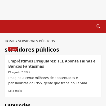
Skip
to
content
Primary
Menu
HOME
SERVIDORES PÚBLICOS
servidores públicos
Agro
Empréstimos Irregulares: TCE Aponta Falhas e
Bancos Fantasmas
agosto 7, 2025
Imagine a cena: milhares de aposentados e
pensionistas do INSS, gente que trabalhou a vida...
Read
Leia mais
more
about
Empréstimos
Categorias