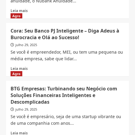
anuidade, o Nubank Anuidade...
Read
Leia mais
more
Agro
about
Nubank
Cora: Seu Banco PJ Inteligente – Diga Adeus à
Anuidade:
Burocracia e Olá ao Sucesso!
Como
Aproveitar
julho 29, 2025
Todos
Se você é empreendedor, MEI, ou tem uma pequena ou
os
média empresa, sabe que lidar...
Benefícios
Sem
Read
Leia mais
Pagar
more
Agro
Nada!
about
Cora:
BTG Empresas: Turbinando seu Negócio com
Seu
Soluções Financeiras Inteligentes e
Banco
Descomplicadas
PJ
Inteligente
julho 29, 2025
–
Se você é empresário, seja de uma startup vibrante ou
Diga
de uma companhia com anos...
Adeus
à
Read
Leia mais