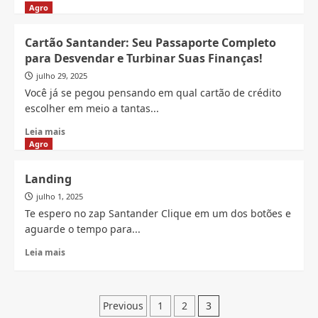
Burocracia
more
Agro
e
about
Olá
BTG
Cartão Santander: Seu Passaporte Completo
ao
Empresas:
para Desvendar e Turbinar Suas Finanças!
Sucesso!
Turbinando
seu
julho 29, 2025
Negócio
Você já se pegou pensando em qual cartão de crédito
com
escolher em meio a tantas...
Soluções
Financeiras
Read
Leia mais
Inteligentes
more
Agro
e
about
Descomplicadas
Cartão
Landing
Santander:
julho 1, 2025
Seu
Passaporte
Te espero no zap Santander Clique em um dos botões e
Completo
aguarde o tempo para...
para
Read
Desvendar
Leia mais
more
e
about
Turbinar
Landing
Suas
Paginação
Finanças!
Previous
1
2
3