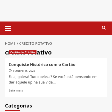
Skip
to
content
Primary
Menu
HOME
CRÉDITO ROTATIVO
crédito rotativo
Cartão de Crédito
Conquiste Histórico com o Cartão
outubro 15, 2025
Fala, galera! Tudo beleza? Se você está pensando em
dar aquele up na sua vida...
Read
Leia mais
more
about
Conquiste
Categorias
Histórico