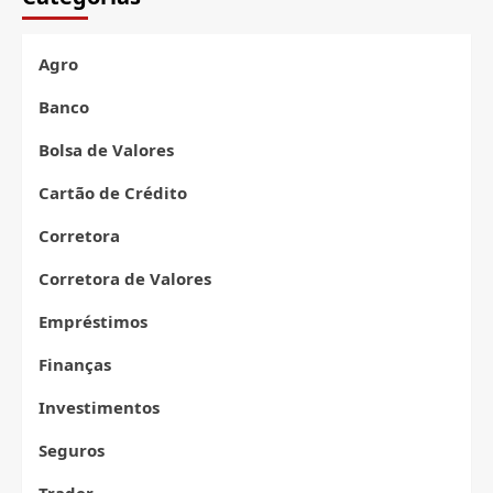
do
Day
Trade:
Agro
O
que
Banco
vem
por
Bolsa de Valores
aí
nos
Cartão de Crédito
minicontratos
e
Corretora
no
Ibovespa
Corretora de Valores
nesta
quarta
Empréstimos
(06)
Finanças
Investimentos
Seguros