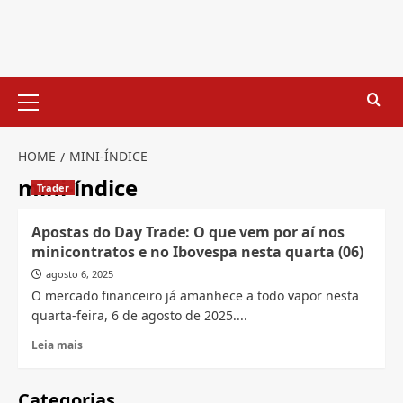
Skip
to
content
Primary
Menu
HOME
MINI-ÍNDICE
mini-índice
Trader
Apostas do Day Trade: O que vem por aí nos
minicontratos e no Ibovespa nesta quarta (06)
agosto 6, 2025
O mercado financeiro já amanhece a todo vapor nesta
quarta-feira, 6 de agosto de 2025....
Read
Leia mais
more
about
Apostas
Categorias