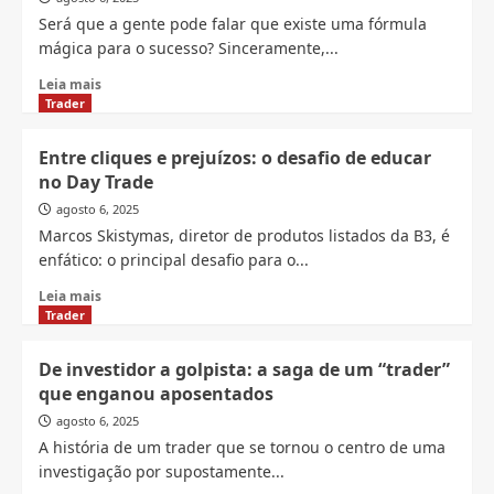
Trader
Será que a gente pode falar que existe uma fórmula
no
mágica para o sucesso? Sinceramente,...
BTG
Pactual:
Read
Leia mais
Vantagens
more
Trader
e
about
Benefícios
De
Entre cliques e prejuízos: o desafio de educar
Exclusivos
Zero
no Day Trade
a
Sete
agosto 6, 2025
Dígitos:
Marcos Skistymas, diretor de produtos listados da B3, é
Como
enfático: o principal desafio para o...
a
Resiliência
Read
Leia mais
de
more
Trader
um
about
Trader
Entre
De investidor a golpista: a saga de um “trader”
Mudou
cliques
que enganou aposentados
o
e
Jogo
prejuízos:
agosto 6, 2025
da
o
A história de um trader que se tornou o centro de uma
Sua
desafio
investigação por supostamente...
Vida
de