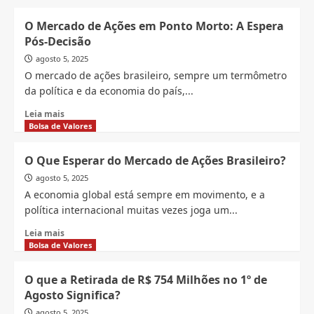
minicontratos
about
e
O
O Mercado de Ações em Ponto Morto: A Espera
no
Impacto
Pós-Decisão
Ibovespa
do
nesta
‘Tarifaço’
agosto 5, 2025
quarta
de
O mercado de ações brasileiro, sempre um termômetro
(06)
Trump
da política e da economia do país,...
no
Dólar
Read
Leia mais
e
more
Bolsa de Valores
na
about
Bolsa
O
O Que Esperar do Mercado de Ações Brasileiro?
em
Mercado
Agosto
agosto 5, 2025
de
Ações
A economia global está sempre em movimento, e a
em
política internacional muitas vezes joga um...
Ponto
Read
Morto:
Leia mais
more
A
Bolsa de Valores
about
Espera
O
Pós-
O que a Retirada de R$ 754 Milhões no 1º de
Que
Decisão
Agosto Significa?
Esperar
do
agosto 5, 2025