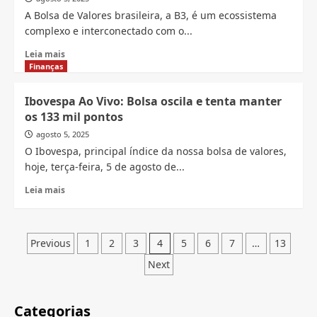
Mercado
A Bolsa de Valores brasileira, a B3, é um ecossistema
de
complexo e interconectado com o...
Ações
Brasileiro?
Read
Leia mais
more
Finanças
about
O
Ibovespa Ao Vivo: Bolsa oscila e tenta manter
que
os 133 mil pontos
a
Retirada
agosto 5, 2025
de
O Ibovespa, principal índice da nossa bolsa de valores,
R$
hoje, terça-feira, 5 de agosto de...
754
Milhões
Read
Leia mais
no
more
1º
about
de
Ibovespa
Paginação
Agosto
Ao
Previous
1
2
3
4
5
6
7
…
13
Significa?
Vivo:
de
Next
Bolsa
posts
oscila
e
Categorias
tenta