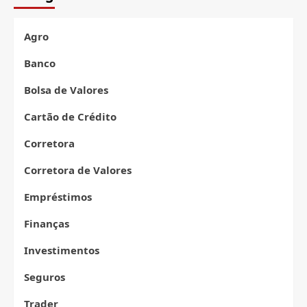
manter
os
133
Agro
mil
pontos
Banco
Bolsa de Valores
Cartão de Crédito
Corretora
Corretora de Valores
Empréstimos
Finanças
Investimentos
Seguros
Trader