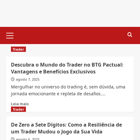
Skip
to
content
Primary
Menu
Trader
Descubra o Mundo do Trader no BTG Pactual:
Vantagens e Benefícios Exclusivos
agosto 7, 2025
Mergulhar no universo do trading é, sem dúvida, uma
jornada emocionante e repleta de desafios....
Read
Leia mais
more
Trader
about
Descubra
De Zero a Sete Dígitos: Como a Resiliência de
o
um Trader Mudou o Jogo da Sua Vida
Mundo
do
agosto 6, 2025