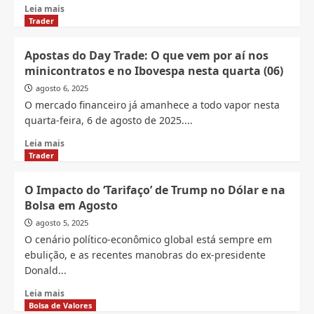
educar
Read
Leia mais
no
more
Trader
Day
about
Trade
De
Apostas do Day Trade: O que vem por aí nos
investidor
minicontratos e no Ibovespa nesta quarta (06)
a
golpista:
agosto 6, 2025
a
O mercado financeiro já amanhece a todo vapor nesta
saga
quarta-feira, 6 de agosto de 2025....
de
um
Read
Leia mais
“trader”
more
Trader
que
about
enganou
Apostas
O Impacto do ‘Tarifaço’ de Trump no Dólar e na
aposentados
do
Bolsa em Agosto
Day
Trade:
agosto 5, 2025
O
O cenário político-econômico global está sempre em
que
ebulição, e as recentes manobras do ex-presidente
vem
Donald...
por
aí
Read
Leia mais
nos
more
Bolsa de Valores