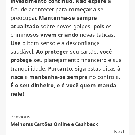
investimento contínuo.
Não espere
a
fraude acontecer para
começar
a se
preocupar.
Mantenha-se
sempre
atualizado
sobre novos golpes,
pois
os
criminosos
vivem criando
novas táticas.
Use
o bom senso e a desconfiança
saudável.
Ao proteger
seu cartão,
você
protege
seu planejamento financeiro e sua
tranquilidade.
Portanto,
siga
estas dicas
à
risca
e
mantenha-se
sempre
no controle.
É o seu dinheiro,
e é você quem manda
nele!
Post
Previous
Melhores Cartões Online e Cashback
Navigation
Next