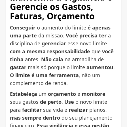
Gerencie os Gastos
,
Faturas, Orçamento
Conseguir
o aumento do limite
é apenas
uma parte
da missão.
Você precisa ter
a
disciplina de
gerenciar
esse novo limite
com a mesma responsabilidade
que
você
tinha
antes.
Não caia
na armadilha de
gastar
mais só porque o limite
aumentou
.
O limite é uma ferramenta
, não um
complemento de renda.
Estabeleça
um
orçamento
e
monitore
seus gastos
de perto
.
Use
o novo limite
para
facilitar
sua vida e
realizar
planos,
mas sempre dentro
do seu planejamento
financeiro.
Essa vigilância e essa gestão