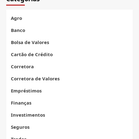
Plástica
e
o
Agro
Risco
de
Banco
Endividamento:
Uma
Bolsa de Valores
Análise
Necessária
Cartão de Crédito
Corretora
Corretora de Valores
Empréstimos
Finanças
Investimentos
Seguros