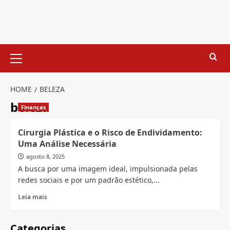
Skip
to
content
Primary
Menu
HOME
BELEZA
beleza
Finanças
Cirurgia Plástica e o Risco de Endividamento:
Uma Análise Necessária
agosto 8, 2025
A busca por uma imagem ideal, impulsionada pelas
redes sociais e por um padrão estético,...
Read
Leia mais
more
about
Cirurgia
Categorias