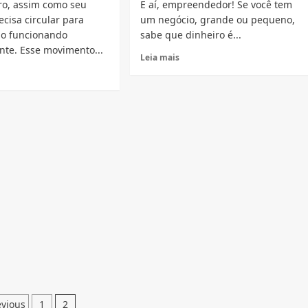
ro, assim como seu
E aí, empreendedor! Se você tem
ecisa circular para
um negócio, grande ou pequeno,
do funcionando
sabe que dinheiro é...
nte. Esse movimento...
Read
Leia mais
more
ad
about
re
Desvendando
out
o
svendando
Controle
Financeiro
uxo
Empresarial:
anceiro:
O
GPS
ração
do
lsante
Seu
Negócio
u
nheiro
aginação
evious
1
2