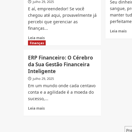
Seu dinhei
julho 29, 2025
sangue, pr
E aí, empreendedor! Se você
manter tu
chegou até aqui, provavelmente já
perfeitame
percebi que gerenciar as
finanças...
Re
Leia mais
mo
Read
Leia mais
ab
more
Finanças
De
about
o
Gestão
ERP Financeiro: O Cérebro
Fl
Financeira
da Sua Gestão Financeira
Fin
Empresarial:
O
Inteligente
Eu
Co
No
julho 29, 2025
Pu
Comando
Em um mundo onde cada centavo
do
das
conta e a agilidade é a moeda do
Se
Finanças
Di
sucesso,...
do
Meu
Read
Leia mais
Negócio!
more
about
ERP
P
Financeiro:
Pr