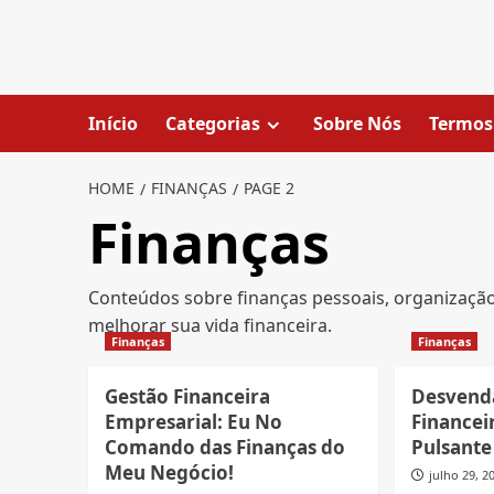
Skip
to
content
Início
Categorias
Sobre Nós
Termos
HOME
FINANÇAS
PAGE 2
Finanças
Conteúdos sobre finanças pessoais, organização 
melhorar sua vida financeira.
Finanças
Finanças
Gestão Financeira
Desvend
Empresarial: Eu No
Financei
Comando das Finanças do
Pulsante
Meu Negócio!
julho 29, 2